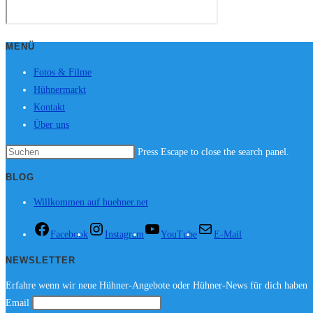
MENÜ
Fotos & Filme
Hühnermarkt
Kontakt
Über uns
Press Escape to close the search panel.
BLOG
Willkommen auf huehner.net
Facebook
Instagram
YouTube
E-Mail
NEWSLETTER
Erfahre wenn wir neue Hühner-Angebote oder Hühner-News für dich haben
Email