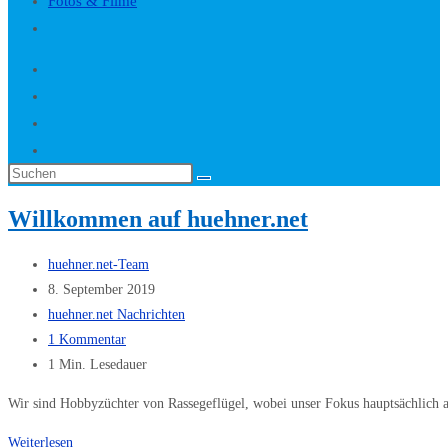
Fotos & Filme
Website-
Suche
umschalten
Diese
Website
Willkommen auf huehner.net
durchsuchen
Beitrags-
huehner.net-Team
Autor:
Beitrag
8. September 2019
veröffentlicht:
Beitrags-
huehner.net Nachrichten
Kategorie:
Beitrags-
1 Kommentar
Kommentare:
Lesedauer:
1 Min. Lesedauer
Wir sind Hobbyzüchter von Rassegeflügel, wobei unser Fokus hauptsächlich 
Willkommen
Weiterlesen