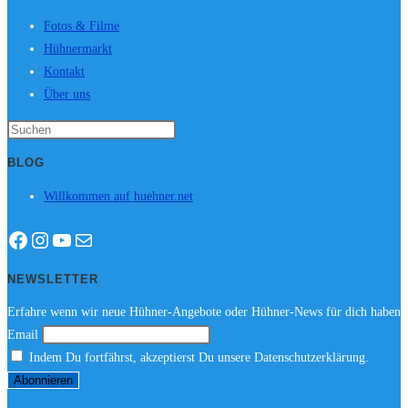
Fotos & Filme
Hühnermarkt
Kontakt
Über uns
Press
Escape
BLOG
to
Willkommen auf huehner.net
close
the
Facebook
Instagram
YouTube
E-Mail
search
panel.
NEWSLETTER
Erfahre wenn wir neue Hühner-Angebote oder Hühner-News für dich haben
Email
Indem Du fortfährst, akzeptierst Du unsere Datenschutzerklärung.